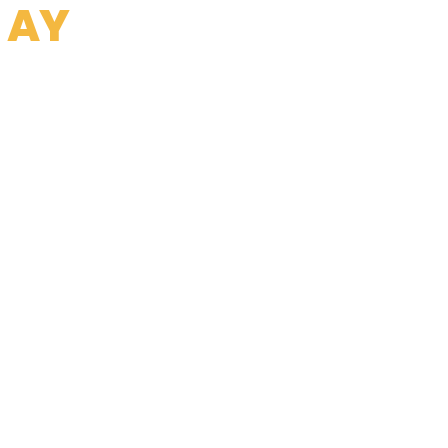
 AY
pyhuoneremontit