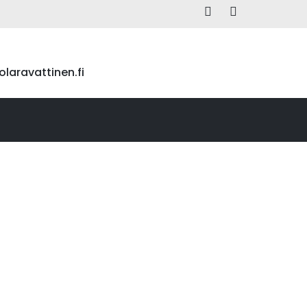
laravattinen.fi
YÖ