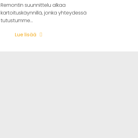
Remontin suunnittelu alkaa
kartoituskäynnillä, jonka yhteydessä
tutustumme...
Lue lisää