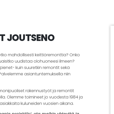
T JOUTSENO
etko mahdollisesti keittiöremonttia? Onko
uaisitko uudistaa olohuoneesi ilmeen?
ienet- kuin suuretkin remontit sekä
 Palvelemme asiantuntemuksella niin
monipuoliset rakennustyöt ja remontit
la. Olemme toimineet jo vuodesta 1984 ja
asiakkaita kuluneiden vuosien aikana.
ia projektiisi, ota meihin yhteyttä ja