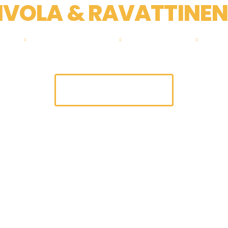
IVOLA & RAVATTINEN
nen
Saneeraaminen
Maalaukset
Kyl
PYYDÄ TARJOUS