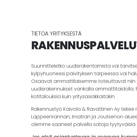
TIETOA YRITYKSESTÄ
RAKENNUSPALVELU
Suunnitteletko uudisrakentamista vai tarvits
kylpyhuoneesi päivityksen tarpeessa vai hal
Osaavat ammattilaisemme toteuttavat niin p
uudisrakennukset vankalla ammattitaidolla.
kotitalouksia kuin yritysasiakkaitakin.
Rakennustyö Kaivola & Ravattinen Ay tekee 
Lappeenrannan, Imatran ja Joutsenon alueel
olemme saaneet palvella satoja tyytyväisiä 
Jos etsit asiantuntevaa ja osaavaa kumppan