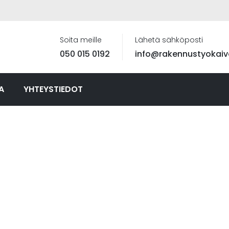
Soita meille
Lähetä sähköposti
050 015 0192
info@rakennustyokaivo
A
YHTEYSTIEDOT
AKENNUST